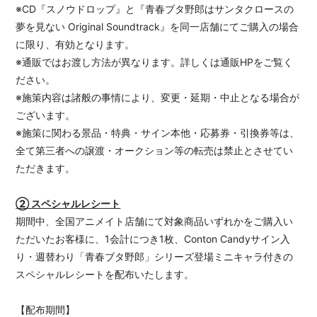
※CD『スノウドロップ』と『青春ブタ野郎はサンタクロースの
夢を見ない Original Soundtrack』を同一店舗にてご購入の場合
に限り、有効となります。
※通販ではお渡し方法が異なります。詳しくは通販HPをご覧く
ださい。
※施策内容は諸般の事情により、変更・延期・中止となる場合が
ございます。
※施策に関わる景品・特典・サイン本他・応募券・引換券等は、
全て第三者への譲渡・オークション等の転売は禁止とさせてい
ただきます。
② スペシャルレシート
期間中、全国アニメイト店舗にて対象商品いずれかをご購入い
ただいたお客様に、1会計につき1枚、Conton Candyサイン入
り・週替わり「青春ブタ野郎」シリーズ登場ミニキャラ付きの
スペシャルレシートを配布いたします。
【配布期間】