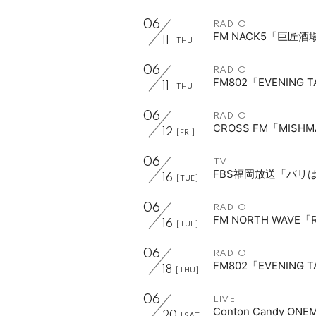
06
RADIO
FM NACK5「巨匠酒
11
[THU]
06
RADIO
FM802「EVENING 
11
[THU]
06
RADIO
CROSS FM「MISH
12
[FRI]
06
TV
FBS福岡放送「バリ
16
[TUE]
06
RADIO
FM NORTH WAVE「
16
[TUE]
06
RADIO
FM802「EVENING 
18
[THU]
06
LIVE
Conton Candy ON