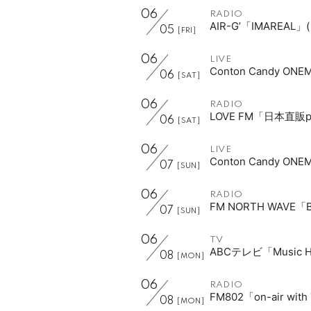
06
RADIO
AIR-G’「IMAREAL
05
[FRI]
06
LIVE
Conton Candy ON
06
[SAT]
06
RADIO
LOVE FM「日本直販
06
[SAT]
06
LIVE
Conton Candy ON
07
[SUN]
06
RADIO
FM NORTH WAVE
07
[SUN]
06
TV
ABCテレビ「Music H
08
[MON]
06
RADIO
FM802「on-air wi
08
[MON]