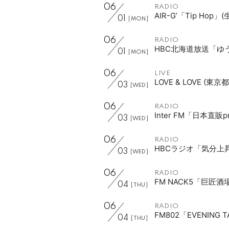
06
RADIO
AIR-G’「Tip Hop」
01
[MON]
06
RADIO
HBC北海道放送「ゆ
01
[MON]
06
LIVE
LOVE & LOVE (東京都
03
[WED]
06
RADIO
Inter FM「日本直
03
[WED]
06
RADIO
HBCラジオ「気分上昇
03
[WED]
06
RADIO
FM NACK5「巨匠酒
04
[THU]
06
RADIO
FM802「EVENING 
04
[THU]