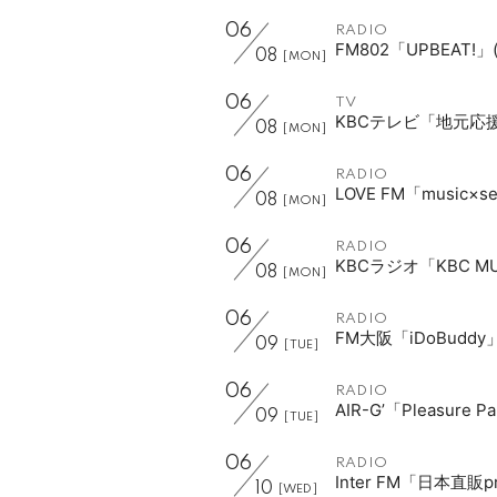
06
RADIO
FM802「UPBEAT!
08
[MON]
06
TV
KBCテレビ「地元応援li
08
[MON]
06
RADIO
LOVE FM「music×se
08
[MON]
06
RADIO
KBCラジオ「KBC MUS
08
[MON]
06
RADIO
FM大阪「iDoBudd
09
[TUE]
06
RADIO
AIR-G’「Pleasure 
09
[TUE]
06
RADIO
Inter FM「日本直
10
[WED]