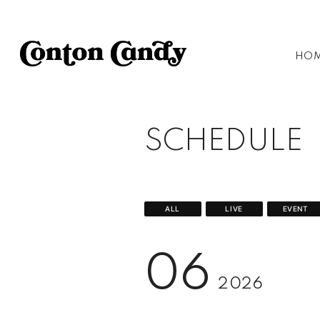
HO
SCHEDULE
ALL
LIVE
EVENT
06
2026