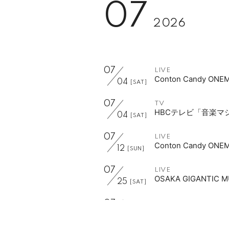
07
2026
07
LIVE
Conton Candy ON
04
[SAT]
07
TV
HBCテレビ「音楽マ
04
[SAT]
07
LIVE
Conton Candy ON
12
[SUN]
07
LIVE
OSAKA GIGANTIC M
25
[SAT]
07
LIVE
MURO FESTIVAL 2
26
[SUN]