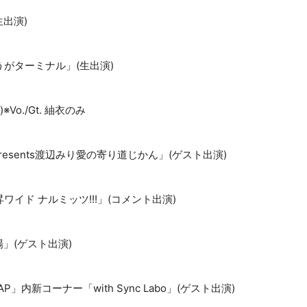
(生出演)
うがターミナル」(生出演)
)※Vo./Gt. 紬衣のみ
販presents渡辺みり愛の寄り道じかん」(ゲスト出演)
ワイド ナルミッツ!!!」(コメント出演)
場」(ゲスト出演)
TAP」内新コーナー「with Sync Labo」(ゲスト出演)