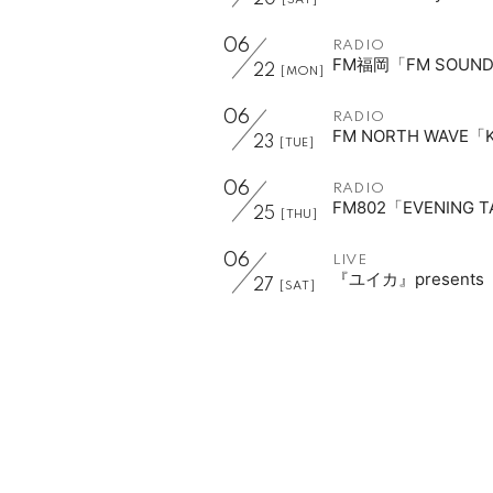
20
[SAT]
06
RADIO
FM福岡「FM SOUND 
22
[MON]
06
RADIO
FM NORTH WAVE「
23
[TUE]
06
RADIO
FM802「EVENING 
25
[THU]
06
LIVE
『ユイカ』presents
27
[SAT]